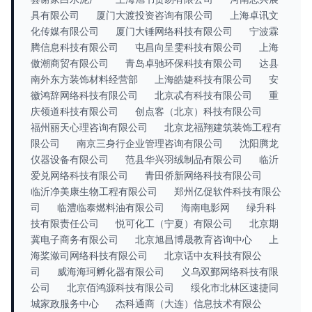
具有限公司
厦门大渡投资咨询有限公司
上海卓讯文
化传媒有限公司
厦门大锤网络科技有限公司
宁波霖
腾信息科技有限公司
屯昌向呈雯科技有限公司
上海
傲潮商贸有限公司
青岛卓驰环保科技有限公司
达县
南外东方装饰材料经营部
上海皓婕科技有限公司
安
徽鸿辞网络科技有限公司
北京忒有科技有限公司
重
庆领道科技有限公司
创点客（北京）科技有限公司
福州丽天心理咨询有限公司
北京龙福翔建筑装饰工程有
限公司
南京三身行企业管理咨询有限公司
沈阳腾龙
仪器设备有限公司
范县华兴羽绒制品有限公司
临沂
爱兑网络科技有限公司
青田侨新网络科技有限公司
临沂净美康生物工程有限公司
郑州亿促软件科技有限公
司
临澧临泰燃料油有限公司
海南电影网
绿升科
技有限责任公司
悦可化工（宁夏）有限公司
北京期
冀电子商务有限公司
北京旭昌博晟教育咨询中心
上
海桨潋司网络科技有限公司
北京话中友科技有限公
司
威海海珂孵化器有限公司
义乌双鄞网络科技有限
公司
北京佰鸿源科技有限公司
绥化市北林区速捷同
城家政服务中心
杰科通商（大连）信息技术有限公