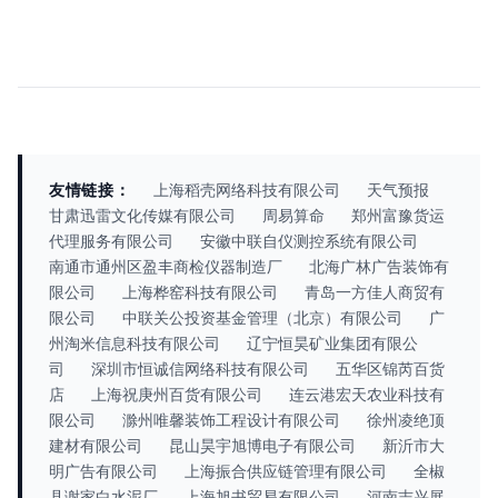
友情链接：
上海稻壳网络科技有限公司
天气预报
甘肃迅雷文化传媒有限公司
周易算命
郑州富豫货运
代理服务有限公司
安徽中联自仪测控系统有限公司
南通市通州区盈丰商检仪器制造厂
北海广林广告装饰有
限公司
上海桦窑科技有限公司
青岛一方佳人商贸有
限公司
中联关公投资基金管理（北京）有限公司
广
州淘米信息科技有限公司
辽宁恒昊矿业集团有限公
司
深圳市恒诚信网络科技有限公司
五华区锦芮百货
店
上海祝庚州百货有限公司
连云港宏天农业科技有
限公司
滁州唯馨装饰工程设计有限公司
徐州凌绝顶
建材有限公司
昆山昊宇旭博电子有限公司
新沂市大
明广告有限公司
上海振合供应链管理有限公司
全椒
县谢家白水泥厂
上海旭书贸易有限公司
河南志兴展